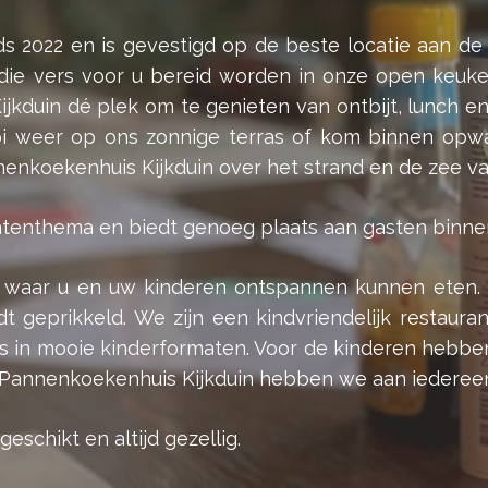
s 2022 en is gevestigd op de beste locatie aan de 
die vers voor u bereid worden in onze open keuk
ijkduin dé plek om te genieten van ontbijt, lunch e
i weer op ons zonnige terras of kom binnen opw
nenkoekenhuis Kijkduin over het strand en de zee van
ratenthema en biedt genoeg plaats aan gasten binne
k waar u en uw kinderen ontspannen kunnen eten. 
t geprikkeld. We zijn een kindvriendelijk restaura
s in mooie kinderformaten. Voor de kinderen hebben
j Pannenkoekenhuis Kijkduin hebben we aan iederee
eschikt en altijd gezellig.