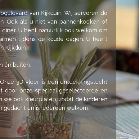
boulevard van Kijkduin. Wij serveren de
en. Ook als u niet van pannenkoeken of
n diner. U bent natuurlijk ook welkom om
armen tijdens de koude dagen. U heeft
 Kijkduin.
n én buiten.
Onze 3D vloer is een ontdekkingstocht
nt door onze speciaal geselecteerde en
 we ook kleurplaten, zodat de kinderen
n gedacht en is iedereen welkom.