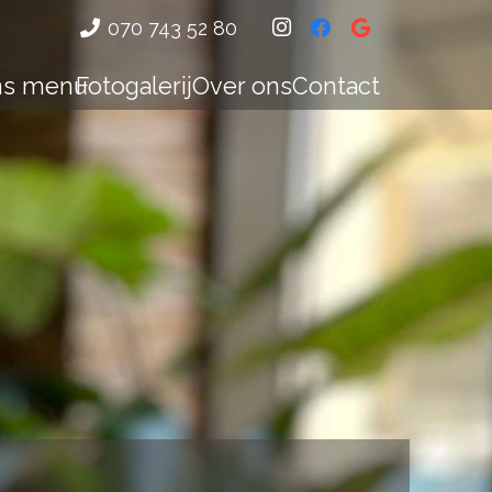
070 743 52 80
ns menu
Fotogalerij
Over ons
Contact